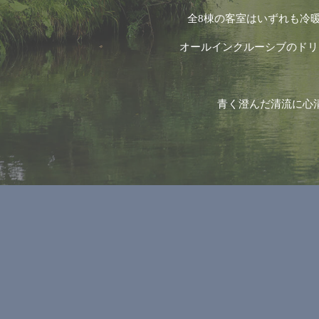
全8棟の客室はいずれも冷
オールインクルーシブのドリ
青く澄んだ清流に心