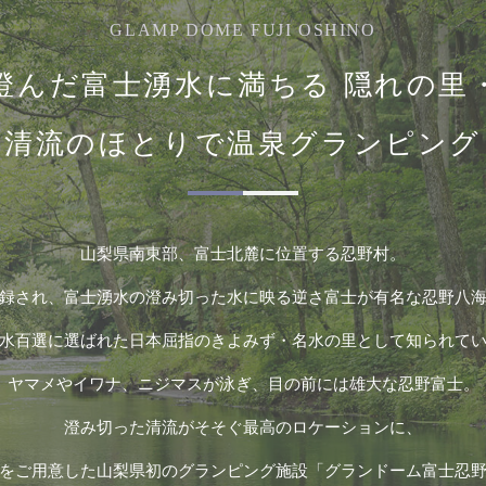
GLAMP DOME FUJI OSHINO
澄んだ富士湧水に満ちる
隠れの里
清流のほとりで温泉グランピング
山梨県南東部、富士北麓に位置する忍野村。
録され、富士湧水の澄み切った水に映る逆さ富士が有名な忍野八
水百選に選ばれた日本屈指のきよみず・名水の里として知られて
ヤマメやイワナ、ニジマスが泳ぎ、目の前には雄大な忍野富士。
澄み切った清流がそそぐ最高のロケーションに、
をご用意した山梨県初のグランピング施設「グランドーム富士忍