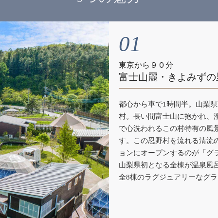
01
東京から９０分
富士山麗・きよみずの
都心から車で1時間半。山梨
村。長い間富士山に抱かれ、
で心洗われるこの村特有の風
す。この忍野村を流れる清流
ョンにオープンするのが「グ
山梨県初となる全棟が温泉風
全8棟のラグジュアリーなグ