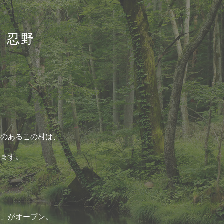
・忍野
海のあるこの村は、
います。
野」がオープン。