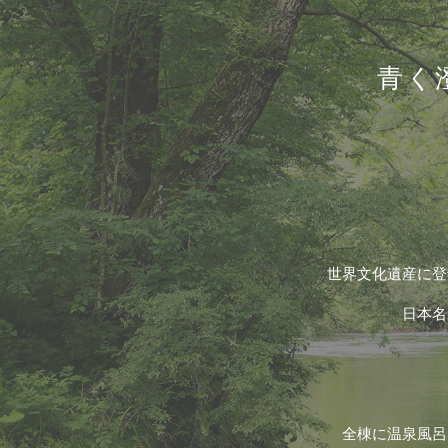
青く
世界文化遺産に登
日本名
全棟に温泉風呂