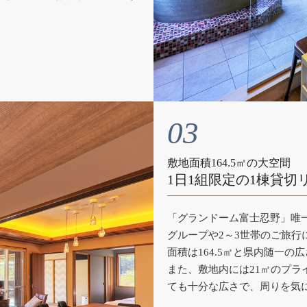
03
敷地面積164.5㎡の大空間
1日1組限定の1棟貸切
「グランドーム富士忍野」唯
グループや2～3世帯のご旅行
面積は164.5㎡と県内随一の
また、敷地内には21㎡のプ
ても十分な広さで、周りを気