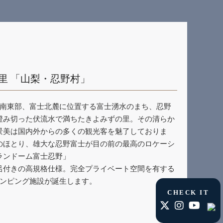
里
「山梨・忍野村」
県南東部、富士北麓に位置する富士湧水のまち、忍野
澄み切った伏流水で満ちたきよみずの里。その清らか
景美は国内外からの多くの観光客を魅了しておりま
のほとり、雄大な忍野富士が目の前の最高のロケーシ
ランドーム富士忍野」
呂付きの高規格仕様。完全プライベート空間を有する
ランピング施設が誕生します。
CHECK IT