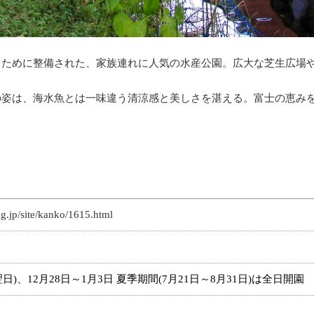
るために整備された、家族連れに人気の水産公園。広大な芝生広場
。
の姿は、海水魚とは一味違う清涼感と美しさを湛える。富士の恵み
lg.jp/site/kanko/1615.html
)、12月28日～1月3日 夏季期間(7月21日～8月31日)は全日開園