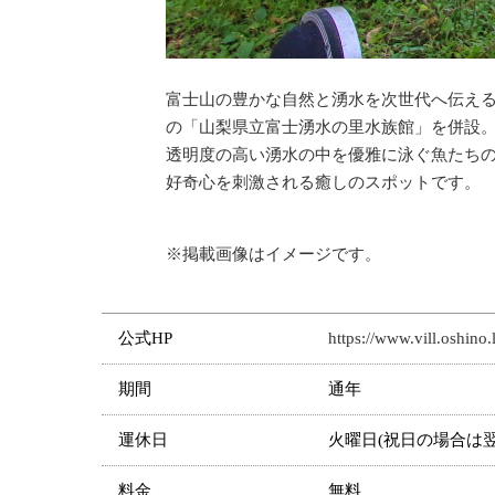
富士山の豊かな自然と湧水を次世代へ伝え
の「山梨県立富士湧水の里水族館」を併設
透明度の高い湧水の中を優雅に泳ぐ魚たち
好奇心を刺激される癒しのスポットです。
※掲載画像はイメージです。
公式HP
https://www.vill.oshino.
期間
通年
運休日
火曜日(祝日の場合は翌日
料金
無料