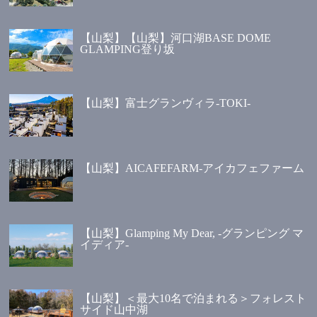
【山梨】【山梨】河口湖BASE DOME
GLAMPING登り坂
【山梨】富士グランヴィラ-TOKI-
【山梨】AICAFEFARM-アイカフェファーム
【山梨】Glamping My Dear, -グランピング マ
イディア-
【山梨】＜最大10名で泊まれる＞フォレスト
サイド山中湖