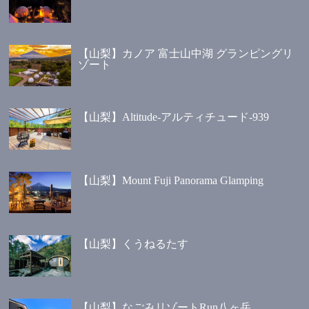
【山梨】カノア 富士山中湖 グランピングリ
ゾート
【山梨】Altitude-アルティチュード-939
【山梨】Mount Fuji Panorama Glamping
【山梨】くうねるたす
【山梨】なごみリゾートRun八ヶ岳