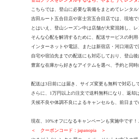
こちらでは、登山に必要な装備をまとめてレンタル
吉田ルート五合目店や富士宮五合目店では、現地で
とはいえ、登山シーズン中は店舗が大変混雑し、レ
そんな心配を解消するために、
配送サービス
の利用
インターネットや電話
、または
新宿店・河口湖店で
自宅
や
宿泊先
までの配送にも対応しており、登山後
豊富な在庫から好きなアイテムを選べ、予約と同時
配送は
3日前
には届き、
サイズ変更も無料
で対応し
さらに、1万円以上の注文で送料無料になり、返却
天候不良や体調不良によるキャンセルも、前日まで
現在、
10%オフ
になるキャンペーンも実施中です！
＜ クーポンコード：
japanopia
＞