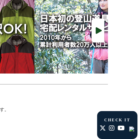
す。
CHECK IT